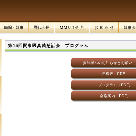
顧問・幹事
歴代会長
ＭＭＵＴ会 則
お 知 ら せ
幹事会
第45回関東医真菌懇話会 プログラム
参加者へのお知らせとお願い（
日程表（PDF）
プログラム（PDF）
会場案内（PDF）