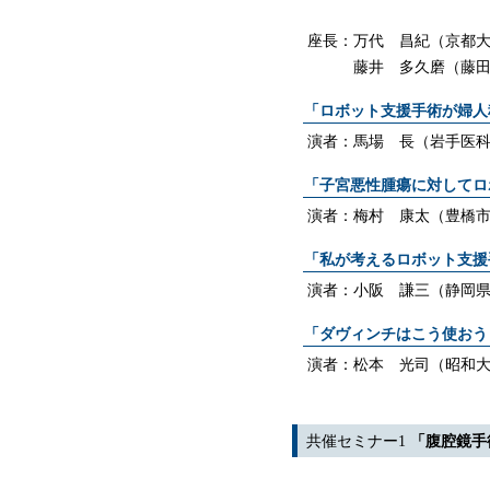
座長：万代 昌紀（京都
藤井 多久磨（藤
「ロボット支援手術が婦人
演者：馬場 長（岩手医
「子宮悪性腫瘍に対してロ
演者：梅村 康太（豊橋
「私が考えるロボット支援
演者：小阪 謙三（静岡県
「ダヴィンチはこう使おう
演者：松本 光司（昭和
共催セミナー1
「腹腔鏡手