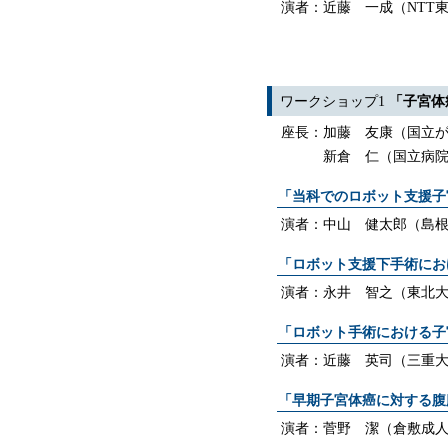
演者：近藤 一成（NTT
ワークショップ1
「子宮体
座長：加藤 友康（国立
新倉 仁（国立病
「当科でのロボット支援子
演者：中山 健太郎（島
「ロボット支援下手術にお
演者：永井 智之（東北
「ロボット⼿術における⼦
演者：近藤 英司（三重
「早期子宮体癌に対する腹
演者：菅野 潔（倉敷成