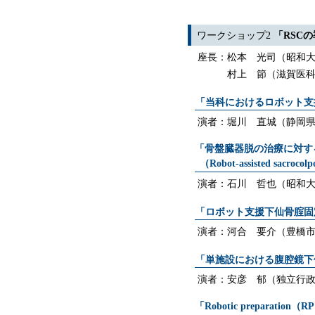
ワークショップ2
「RSC
座長：松本 光司（昭和
村上 節（滋賀医
「当科におけるロボット支
演者：堀川 直城（静岡
「骨盤臓器脱の治療に対す
（Robot-assisted sacr
演者：石川 哲也（昭和
「ロボット支援下仙骨腟固定
演者：河合 要介（豊橋
「単施設における腹腔鏡下
演者：安彦 郁（独立行
「Robotic preparati