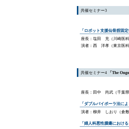
共催セミナー3
「ロボット支援仙骨腟固定
座長：塩田 充（川崎医
演者：西 洋孝（東京医
共催セミナー4
「The Ongo
座長：田中 尚武（千葉
「ダブルバイポーラ法による"pre
演者：柳井 しおり（倉
「婦人科悪性腫瘍における