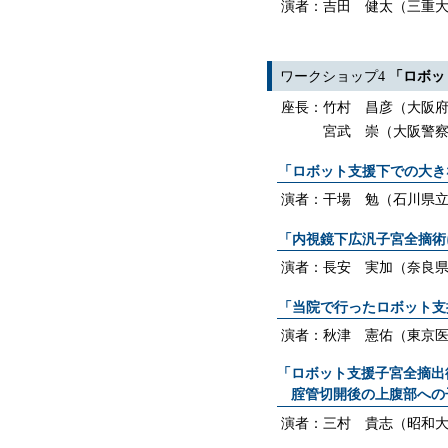
演者：吉田 健太（三重
ワークショップ4
「ロボッ
座長：竹村 昌彦（大阪
宮武 崇（大阪警
「ロボット支援下での大き
演者：干場 勉（石川県
「内視鏡下広汎子宮全摘術
演者：長安 実加（奈良
「当院で行ったロボット支
演者：秋津 憲佑（東京
「ロボット支援子宮全摘出術（d
腟管切開後の上腹部への
演者：三村 貴志（昭和