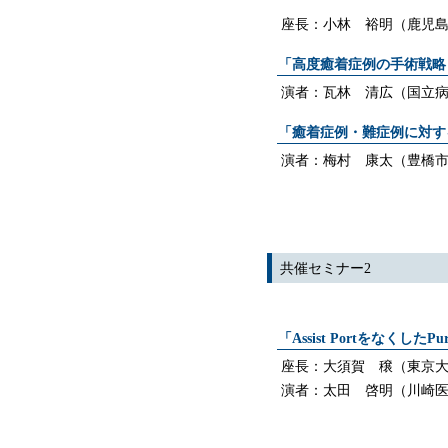
座長：小林 裕明（鹿児
「高度癒着症例の手術戦略
演者：瓦林 清広（国立
「癒着症例・難症例に対す
演者：梅村 康太（豊橋
共催セミナー2
「Assist PortをなくしたPu
座長：大須賀 穣（東京
演者：太田 啓明（川崎