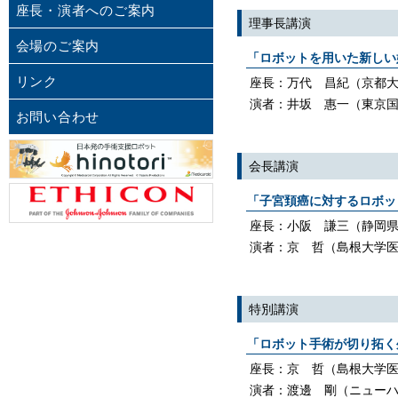
座長・演者へのご案内
理事長講演
会場のご案内
「ロボットを用いた新しい
リンク
座長：万代 昌紀（京都
演者：井坂 惠一（東京
お問い合わせ
会長講演
「子宮頚癌に対するロボッ
座長：小阪 謙三（静岡県
演者：京 哲（島根大学
特別講演
「ロボット手術が切り拓く
座長：京 哲（島根大学
演者：渡邊 剛（ニュー