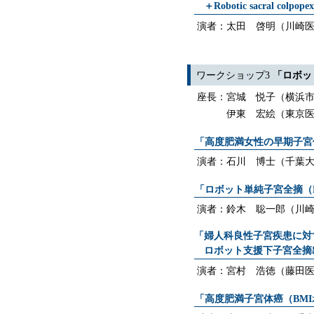
＋Robotic sacral co
演者：太田 啓明（川崎
ワークショップ3
「ロボッ
座長：宮城 悦子（横浜
伊東 宏絵（東京
「高度肥満女性の早期子宮
演者：石川 博士（千葉
「ロボット単純子宮全摘（
演者：鈴木 聡一郎（川
「婦人科良性子宮疾患に対
ロボット支援下子宮全摘
演者：宮村 浩徳（藤田
「高度肥満子宮体癌（BMI