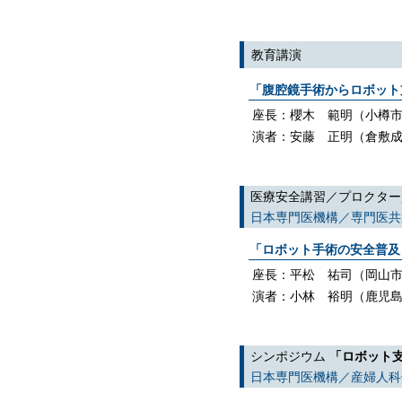
教育講演
「腹腔鏡手術からロボット
座長：櫻木 範明（小樽
演者：安藤 正明（倉敷
医療安全講習／プロクター
日本専門医機構／専門医共
「ロボット手術の安全普
座長：平松 祐司（岡山市
演者：小林 裕明（鹿児
シンポジウム
「ロボット
日本専門医機構／産婦人科