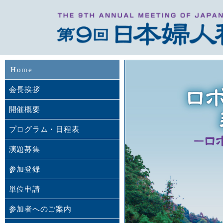
Home
会長挨拶
開催概要
プログラム・日程表
演題募集
参加登録
単位申請
参加者へのご案内