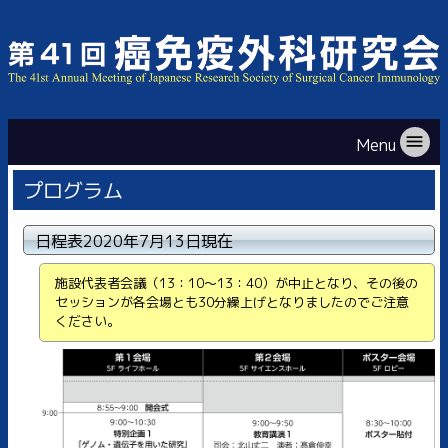
menu
Menu
プログラム
日程表
2020年7月13日現在
施設代表者会議（13：10～13：40）が中止となり、その後の
セッションが各会場とも30分繰上げとなりましたのでご注意
ください。