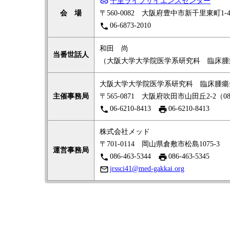
link
千里ライフサイエンスセンター
会 場
〒560-0082 大阪府豊中市新千里東町1-4
phone
06-6873-2010
和田 尚
当番世話人
（大阪大学大学院医学系研究科 臨床腫
大阪大学大学院医学系研究科 臨床腫瘍
主催事務局
〒565-0871 大阪府吹田市山田丘2-2（08
phone
print
06-6210-8413
06-6210-8413
株式会社メッド
〒701-0114 岡山県倉敷市松島1075-3
運営事務局
phone
print
086-463-5344
086-463-5345
mail_outline
jrssci41@med-gakkai.org