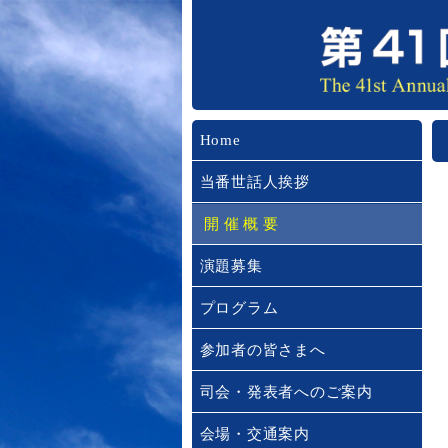
Home
当番世話人挨拶
開催概要
演題募集
プログラム
参加者の皆さまへ
司会・発表者へのご案内
会場・交通案内