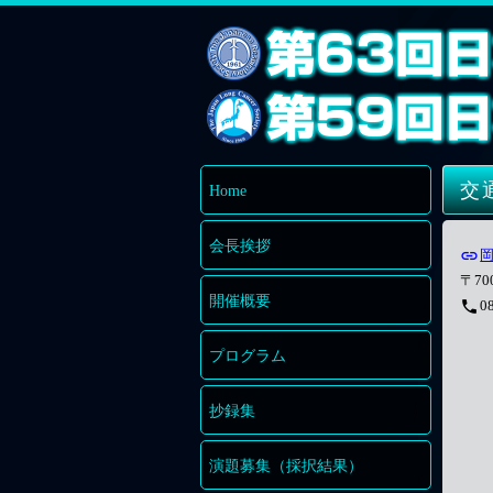
交
Home
会長挨拶
link
〒7
開催概要
0
phone
プログラム
抄録集
演題募集（採択結果）