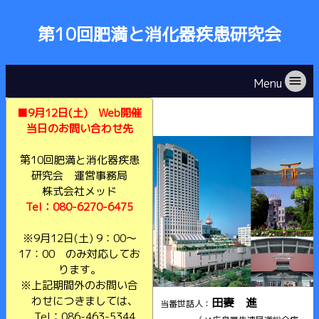
第10回肥満と消化器疾患研究会
menu
Menu
■9月12日(土) Web開催
当日のお問い合わせ先
第10回肥満と消化器疾患
研究会 運営事務局
株式会社メッド
Tel：080-6270-6475
※9月12日(土) 9：00～
17：00 のみ対応してお
ります。
※上記期間外のお問い合
わせにつきましては、
田妻 進
当番世話人：
Tel：086-463-5344