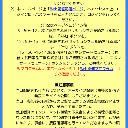
い合わせください。
2）本ホームページ上「
Web開催配信ページ
」へアクセスの上、ロ
グインID・パスワードをご入力いただき、ログインを行ってく
ださい。
3）配信ページへログイン後、
9：50～12：20に配信されるセッションをご視聴される場合
は、「AM」ボタンを、
12：50～15：40に配信されるセッションをご視聴される場合
は、「PM」ボタンを、
15：50～16：40に配信されるスポンサードセミナー3（共
催：武田薬品工業株式会社）をご視聴される場合は、「スポン
サードセミナー3」ボタンをクリックし、ご視聴ください。
※プログラムは、本ホームページ上「
Web開催プログラム
」よ
りご確認ください。
■注意事項
当日配信される内容について、アーカイブ配信（事後の配信や
発表スライドの公開）はございません。
当日、参加者の皆様からのご質問に対する質疑応答は行いませ
んので、予めご了承ください。
参加者側のインターネット環境の不具合によりご視聴が困難と
なった場合について、学会側では責任を負いかねます。ご視聴
にあたり、事前に、接続確認等を行っていただきますようお願