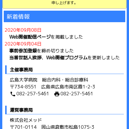
申し上げます。
新着情報
2020年09月08日
Web開催配信ページ
を掲載しました
2020年09月04日
事前参加登録
を締め切りました
当番世話人挨拶
、
Web開催プログラム
を更新しました
2020年08月07日
主催事務局
事前参加登録
を掲載しました
2020年03月17日
広島大学病院 総合内科・総合診療科
ご案内
を掲載しました
〒734-8551 広島県広島市南区霞1-2-3
2020年03月16日
082-257-5461
082-257-5461
phone
print
プログラム
を掲載しました
2020年01月09日
運営事務局
演題募集を締め切りました
2019年12月03日
株式会社メッド
演題募集を開始しました
〒701-0114 岡山県倉敷市松島1075-3