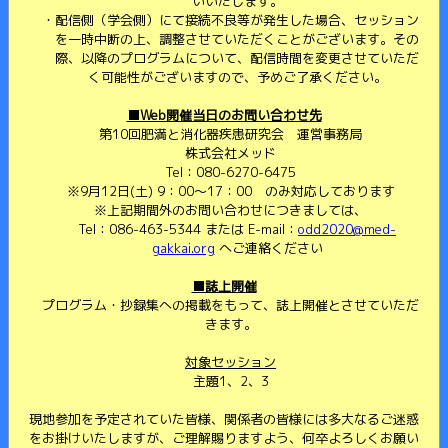
いいたします。
配信側（学会側）にて接続不良等が発生した場合、セッション
を一時中断の上、調整させていただくことがございます。その
際、以降のプログラムについて、配信時間を変更させていただ
く可能性がございますので、予めご了承ください。
■Web開催当日のお問い合わせ先
第10回肥満と消化器疾患研究会 運営事務局
株式会社メッド
Tel：080-6270-6475
※9月12日(土) 9：00～17：00 のみ対応しております
※上記期間外のお問い合わせにつきましては、
Tel：086-463-5344 または E-mail：
odd2020@med-
gakkai.org
へご連絡ください
■誌上開催
プログラム・抄録集への掲載をもって、誌上開催とさせていただ
きます。
対象セッション
主題1、2、3
現地参加を予定されていた皆様、関係者の皆様には多大なるご迷惑
をお掛けいたしますが、ご理解賜りますよう、何卒よろしくお願い