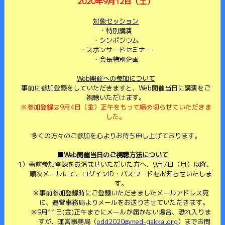
2020年9月12日（土）
対象セッション
特別講演
シンポジウム
スポンサードセミナー
会長特別企画
Web開催への参加について
事前に参加登録をしていただきますと、Web開催当日に講演をご
視聴いただけます。
※参加登録は9月4日（金）正午をもって締め切らせていただきま
した。
多くの方々のご参加を心よりお待ち申し上げております。
■Web開催当日のご視聴方法について
1）事前参加登録をお済ませいただいた方へ、9月7日（月）以降、
順次メールにて、ログインID・パスワードをお知らせいたしま
す。
※事前参加登録時にご登録いただきましたメールアドレス宛
に、運営事務局よりメールをお送りさせていただきます。
※9月11日(金)正午までにメールが届かない場合、恐れ入りま
すが、運営事務局（
odd2020@med-gakkai.org
）までお問