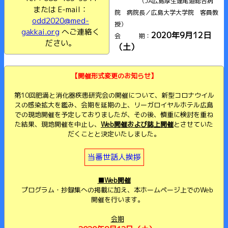
（JA広島厚生連尾道総合病
または E-mail：
院 病院長／広島大学大学院 客員教
odd2020@med-
授）
gakkai.org
へご連絡く
2020年9月12日
会 期：
ださい。
（土）
【開催形式変更のお知らせ】
第10回肥満と消化器疾患研究会の開催について、新型コロナウイル
スの感染拡大を鑑み、会期を延期の上、リーガロイヤルホテル広島
での現地開催を予定しておりましたが、その後、慎重に検討を重ね
た結果、現地開催を中止し、
Web開催および誌上開催
とさせていた
だくことと決定いたしました。
当番世話人挨拶
■Web開催
プログラム・抄録集への掲載に加え、本ホームページ上でのWeb
開催を行います。
会期