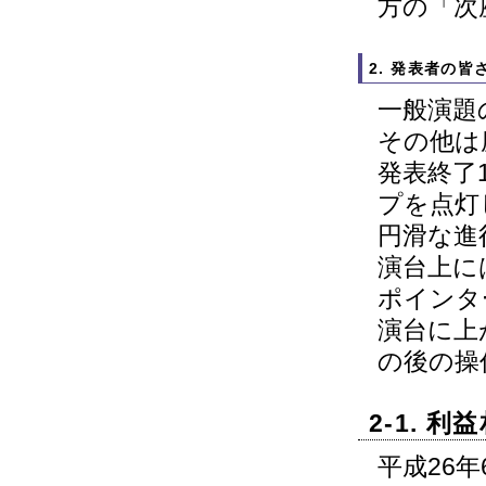
方の「次
2. 発表者の皆
一般演題
その他は
発表終了
プを点灯
円滑な進
演台上に
ポインタ
演台に上
の後の操
2-1. 
平成26