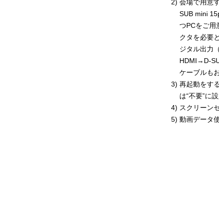
2)
会場で用意す
SUB min
つPCをご
クタを必要
ジタル出力（
HDMI→D
ケーブルも
3)
再起動をす
は“不要”に
4)
スクリーン
5)
動画データ使用