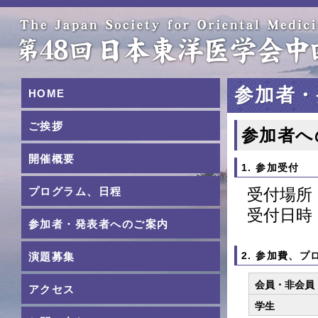
参加者・
HOME
ご挨拶
参加者へ
開催概要
1. 参加受付
プログラム、日程
受付場所
受付日時：
参加者・発表者へのご案内
2. 参加費、
演題募集
会員・非会員
アクセス
学生