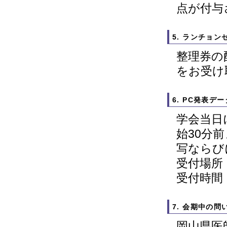
点が付与
5. ランチョン
整理券の
をお受け
6. PC発表デ
学会当日
始30分
写ならび
受付場所：
受付時間：
7. 会期中の問
岡山県医師